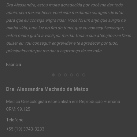
Dra Alessandra, estou muita agradecida por você me dar todo
Agr
apoio; sem me conhecer você está me dando coragem de lutar
de
para que eu consiga engravidar. Você foi um anjo que surgiu na
par
minha vida, uma luz no fim do túnel, que eu consegui enxergar;
pro
do
estou muita grata a você por me dar toda a sua atenção e se Deus
mui
nte,
quiser eu vou conseguir engravidar e te agradecer por tudo,
rea
o
principalmente por me dar a esperança de ser mãe.
No
ba
Fabrícia
que
gum
Que
da 
Dra. Alessandra Machado de Matos
com
que
Médica Ginecologista especialista em Reprodução Humana
ab
CRM: 99.125
Lu
Telefone
+55 (19) 3743-3233