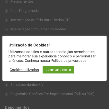
Medicamentos
Coito Programado
Inseminação Artificial Intra-Uterina (IIU)
Inseminação com Sêmen de Doador
Fertilização In Vitro (FIV)
Utilização de Cookies!
Injeção Intra-Citoplasmática de Espermatozóides (ICSI)
Utilizamos cookies e outras tecnologias semelhantes
para melhorar sua experiência conosco e personalizar
Criopreservação de Embriões
anúncios. Conheça nossa
Política de privacidade
Doação de Óvulos (Ovodoação)
Cookies utilizados
Continuar e fechar
Barriga-de-Aluguel (Útero de Substituição)
Sorodiscordantes HIV
Diagnóstico Genético Pré-Implantacional (PGD ou PGS)
Depoimentos