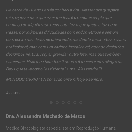
Há cerca de 10 anos atrás conheci a dra. Alessandra que para
Obr
rar
mim representa o que é ser médico, é o maior exemplo que
não
ube
conheço de alguém que realmente faz o que gosta e faz bem!
fic
eve
Passei por inúmeras dificuldades com endometriose e sempre
em
de
com ela ao meu lado me orientando, me dando força não só como
qua
profissional, mas com um carinho inexplicável, quando decidi (ou
rea
decidimos né, Dra. rss) engravidar outra luta, mas que também
até
.
vencemos. Hoje meu filho tem 2 anos e 5 meses é um milagre de
mul
iz.
Deus que teve como “assistente” a dra. Alessandra!!!
te 
MUITOOO OBRIGADA por tudo ontem, hoje e sempre…
D.
a!
Josiane
Dra. Alessandra Machado de Matos
Médica Ginecologista especialista em Reprodução Humana